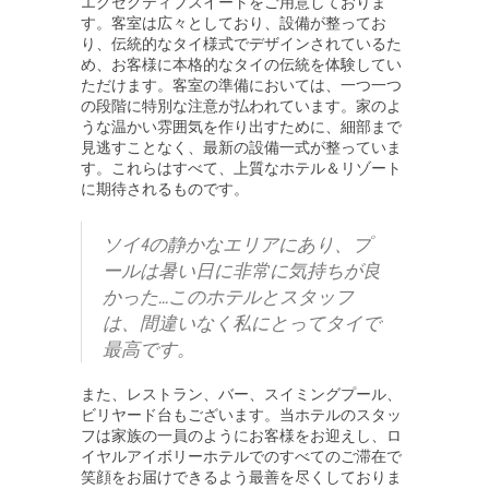
エグゼクティブスイートをご用意しておりま
す。客室は広々としており、設備が整ってお
り、伝統的なタイ様式でデザインされているた
め、お客様に本格的なタイの伝統を体験してい
ただけます。客室の準備においては、一つ一つ
の段階に特別な注意が払われています。家のよ
うな温かい雰囲気を作り出すために、細部まで
見逃すことなく、最新の設備一式が整っていま
す。これらはすべて、上質なホテル＆リゾート
に期待されるものです。
ソイ4の静かなエリアにあり、プ
ールは暑い日に非常に気持ちが良
かった...このホテルとスタッフ
は、間違いなく私にとってタイで
最高です。
また、レストラン、バー、スイミングプール、
ビリヤード台もございます。当ホテルのスタッ
フは家族の一員のようにお客様をお迎えし、ロ
イヤルアイボリーホテルでのすべてのご滞在で
笑顔をお届けできるよう最善を尽くしておりま