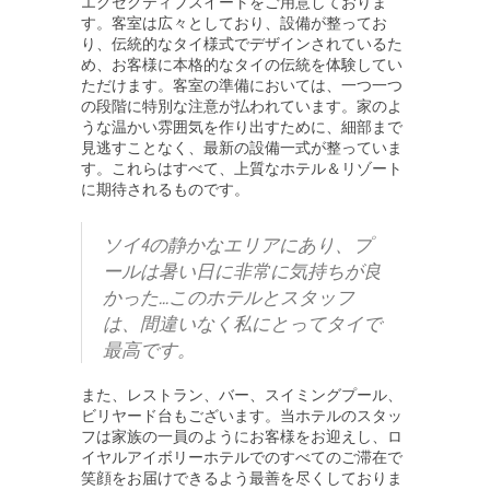
エグゼクティブスイートをご用意しておりま
す。客室は広々としており、設備が整ってお
り、伝統的なタイ様式でデザインされているた
め、お客様に本格的なタイの伝統を体験してい
ただけます。客室の準備においては、一つ一つ
の段階に特別な注意が払われています。家のよ
うな温かい雰囲気を作り出すために、細部まで
見逃すことなく、最新の設備一式が整っていま
す。これらはすべて、上質なホテル＆リゾート
に期待されるものです。
ソイ4の静かなエリアにあり、プ
ールは暑い日に非常に気持ちが良
かった...このホテルとスタッフ
は、間違いなく私にとってタイで
最高です。
また、レストラン、バー、スイミングプール、
ビリヤード台もございます。当ホテルのスタッ
フは家族の一員のようにお客様をお迎えし、ロ
イヤルアイボリーホテルでのすべてのご滞在で
笑顔をお届けできるよう最善を尽くしておりま